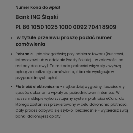
Numer Kona do wpłat
Bank ING Śląski
PL 86 1050 1025 1000 0092 7041 8909
w tytule przelewu proszę podać numer
zamówienia
Pobranie
- płacisz gotówką przy odbiorze towaru (kurierowi,
listonoszowi lub w oddziale Poczty Polskiej - w zależności od
metody dostawy). Ta metoda płatności wiąże się z wyższą
opłatę za realizację zamówienia, która nie występuje w
przypadki innych opłat.
Płatność elektroniczna
- najbardziej wygodny i bezpieczny
sposób dokonania wpłaty za pośrednictwem Internetu. W
naszym sklepie wykorzystujemy system płatności eCard, do
którego zostaniesz przekierowany w celu dokonania płatności.
Cały proces odbywa się szybko i bezpiecznie – wybierasz swój
bank i dokonujesz opłaty.