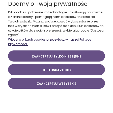
Dbamy o Twoją prywatność
Pliki cookies i pokrewne im technologie umożliwiają poprawne
działanie strony i pomagają nam dostosować ofertę do
Twoich potrzeb. Możesz zaakceptować wykorzystanie przez
nas wszystkich tych plików i przejść do sklepu lub dostosować
użycie plików do swoich preferencji, wybierając opcję "Dostosuj
zgody".
Więcej o plikach cookies przeczytasz w naszej Polityce
prywatności.
ZAAKCEPTUJ TYLKO NIEZBĘDNE
DOSTOSUJ ZGODY
Adidas Entrada 14 F50489
ZAAKCEPTUJ WSZYSTKIE
49,00 ZŁ