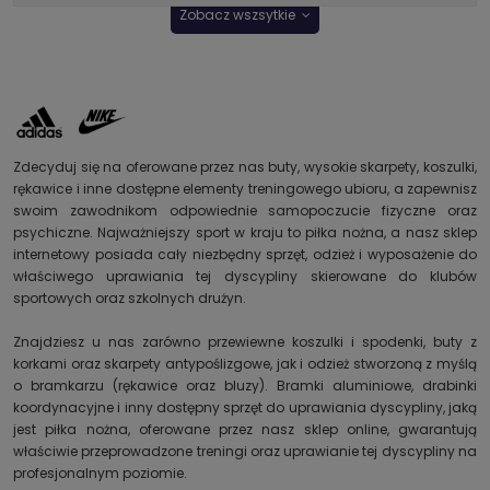
Zobacz wszsytkie
Zdecyduj się na oferowane przez nas buty, wysokie skarpety, koszulki,
rękawice i inne dostępne elementy treningowego ubioru, a zapewnisz
swoim zawodnikom odpowiednie samopoczucie fizyczne oraz
psychiczne. Najważniejszy sport w kraju to piłka nożna, a nasz sklep
internetowy posiada cały niezbędny sprzęt, odzież i wyposażenie do
właściwego uprawiania tej dyscypliny skierowane do klubów
sportowych oraz szkolnych drużyn.
Znajdziesz u nas zarówno przewiewne koszulki i spodenki, buty z
korkami oraz skarpety antypoślizgowe, jak i odzież stworzoną z myślą
o bramkarzu (rękawice oraz bluzy). Bramki aluminiowe, drabinki
koordynacyjne i inny dostępny sprzęt do uprawiania dyscypliny, jaką
jest piłka nożna, oferowane przez nasz sklep online, gwarantują
właściwie przeprowadzone treningi oraz uprawianie tej dyscypliny na
profesjonalnym poziomie.