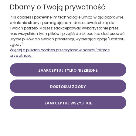
Dbamy o Twoją prywatność
Moje konto
Pliki cookies i pokrewne im technologie umożliwiają poprawne
działanie strony i pomagają nam dostosować ofertę do
O firmie
Twoich potrzeb. Możesz zaakceptować wykorzystanie przez
nas wszystkich tych plików i przejść do sklepu lub dostosować
użycie plików do swoich preferencji, wybierając opcję "Dostosuj
zgody".
Więcej o plikach cookies przeczytasz w naszej Polityce
prywatności.
ZAAKCEPTUJ TYLKO NIEZBĘDNE
DOSTOSUJ ZGODY
ZAAKCEPTUJ WSZYSTKIE
POKAŻ PEŁNĄ WERSJĘ STRONY
Sklep internetowy Shoper.pl