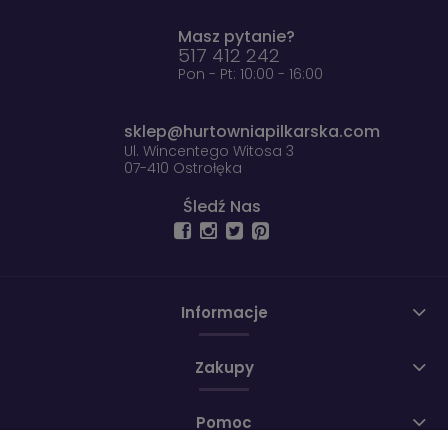
Masz pytanie?
517 412 242
Pon - Pt: 10:00 - 16:00
sklep@hurtowniapilkarska.com
Ul. Wincentego Witosa 3
07-410 Ostrołęka
Śledź Nas
Informacje
Zakupy
Pomoc