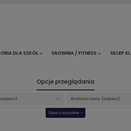
ORIA DLA SZKÓŁ
SIŁOWNIA / FITNESS
SKLEP K
Blog
Opcje przeglądania
(wybierz)
Rozmiary Asics: (wybierz)
Zobacz wszsytkie