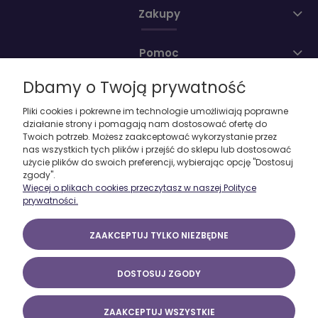
Zakupy
Pomoc
Dbamy o Twoją prywatność
Moje konto
Pliki cookies i pokrewne im technologie umożliwiają poprawne
działanie strony i pomagają nam dostosować ofertę do
O firmie
Twoich potrzeb. Możesz zaakceptować wykorzystanie przez
nas wszystkich tych plików i przejść do sklepu lub dostosować
użycie plików do swoich preferencji, wybierając opcję "Dostosuj
zgody".
Więcej o plikach cookies przeczytasz w naszej Polityce
prywatności.
ZAAKCEPTUJ TYLKO NIEZBĘDNE
DOSTOSUJ ZGODY
ZAAKCEPTUJ WSZYSTKIE