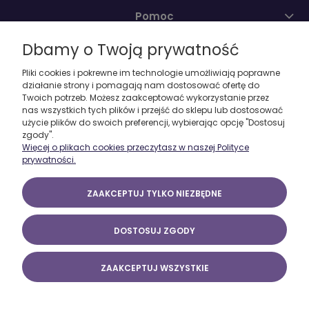
Pomoc
Dbamy o Twoją prywatność
Moje konto
Pliki cookies i pokrewne im technologie umożliwiają poprawne
działanie strony i pomagają nam dostosować ofertę do
O firmie
Twoich potrzeb. Możesz zaakceptować wykorzystanie przez
nas wszystkich tych plików i przejść do sklepu lub dostosować
użycie plików do swoich preferencji, wybierając opcję "Dostosuj
zgody".
Więcej o plikach cookies przeczytasz w naszej Polityce
prywatności.
ZAAKCEPTUJ TYLKO NIEZBĘDNE
DOSTOSUJ ZGODY
ZAAKCEPTUJ WSZYSTKIE