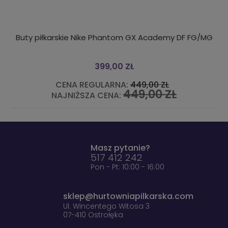
 Nike Phantom GX Academy DF FG/MG
KOŁO DMUCHANE DO 
399,00 ZŁ
 REGULARNA:
449,00 ZŁ
CENA R
449,00 ZŁ
ŻSZA CENA:
NAJNIŻS
Masz pytanie?
517 412 242
Pon - Pt: 10:00 - 16:00
sklep@hurtowniapilkarska.com
Ul. Wincentego Witosa 3
07-410 Ostrołęka