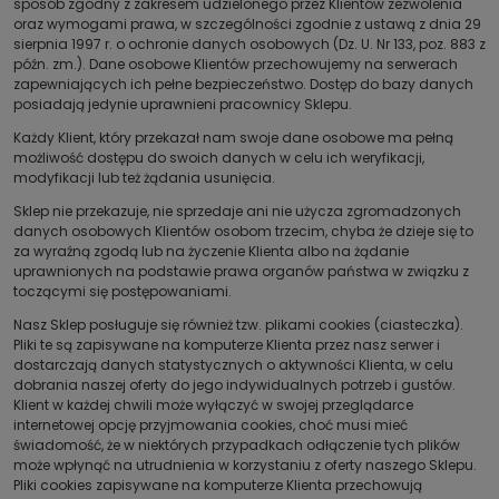
sposób zgodny z zakresem udzielonego przez Klientów zezwolenia
oraz wymogami prawa, w szczególności zgodnie z ustawą z dnia 29
sierpnia 1997 r. o ochronie danych osobowych (Dz. U. Nr 133, poz. 883 z
późn. zm.). Dane osobowe Klientów przechowujemy na serwerach
zapewniających ich pełne bezpieczeństwo. Dostęp do bazy danych
posiadają jedynie uprawnieni pracownicy Sklepu.
Każdy Klient, który przekazał nam swoje dane osobowe ma pełną
możliwość dostępu do swoich danych w celu ich weryfikacji,
modyfikacji lub też żądania usunięcia.
Sklep nie przekazuje, nie sprzedaje ani nie użycza zgromadzonych
danych osobowych Klientów osobom trzecim, chyba że dzieje się to
za wyraźną zgodą lub na życzenie Klienta albo na żądanie
uprawnionych na podstawie prawa organów państwa w związku z
toczącymi się postępowaniami.
Nasz Sklep posługuje się również tzw. plikami cookies (ciasteczka).
Pliki te są zapisywane na komputerze Klienta przez nasz serwer i
dostarczają danych statystycznych o aktywności Klienta, w celu
dobrania naszej oferty do jego indywidualnych potrzeb i gustów.
Klient w każdej chwili może wyłączyć w swojej przeglądarce
internetowej opcję przyjmowania cookies, choć musi mieć
świadomość, że w niektórych przypadkach odłączenie tych plików
może wpłynąć na utrudnienia w korzystaniu z oferty naszego Sklepu.
Pliki cookies zapisywane na komputerze Klienta przechowują