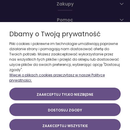
Zakupy
Pomoc
Dbamy o Twoją prywatność
Moje konto
Pliki cookies i pokrewne im technologie umożliwiają poprawne
działanie strony i pomagają nam dostosować ofertę do
O firmie
Twoich potrzeb. Możesz zaakceptować wykorzystanie przez
nas wszystkich tych plików i przejść do sklepu lub dostosować
użycie plików do swoich preferencji, wybierając opcję "Dostosuj
zgody".
Więcej o plikach cookies przeczytasz w naszej Polityce
prywatności.
ZAAKCEPTUJ TYLKO NIEZBĘDNE
DOSTOSUJ ZGODY
ZAAKCEPTUJ WSZYSTKIE