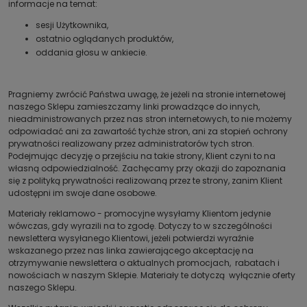
informacje na temat:
sesji Użytkownika,
ostatnio oglądanych produktów,
oddania głosu w ankiecie.
Pragniemy zwrócić Państwa uwagę, że jeżeli na stronie internetowej
naszego Sklepu zamieszczamy linki prowadzące do innych,
nieadministrowanych przez nas stron internetowych, to nie możemy
odpowiadać ani za zawartość tychże stron, ani za stopień ochrony
prywatności realizowany przez administratorów tych stron.
Podejmując decyzję o przejściu na takie strony, Klient czyni to na
własną odpowiedzialność. Zachęcamy przy okazji do zapoznania
się z polityką prywatności realizowaną przez te strony, zanim Klient
udostępni im swoje dane osobowe.
Materiały reklamowo - promocyjne wysyłamy Klientom jedynie
wówczas, gdy wyrazili na to zgodę. Dotyczy to w szczególności
newslettera wysyłanego Klientowi, jeżeli potwierdzi wyraźnie
wskazanego przez nas linka zawierającego akceptację na
otrzymywanie newslettera o aktualnych promocjach, rabatach i
nowościach w naszym Sklepie. Materiały te dotyczą wyłącznie oferty
naszego Sklepu.