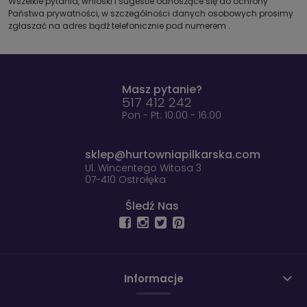
Wszelkie pytania, wnioski i sugestie odnoszące się do ochrony
Państwa prywatności, w szczególności danych osobowych prosimy
zgłaszać na adres bądź telefonicznie pod numerem .
Masz pytanie?
517 412 242
Pon - Pt: 10:00 - 16:00
sklep@hurtowniapilkarska.com
Ul. Wincentego Witosa 3
07-410 Ostrołęka
Śledź Nas
Informacje