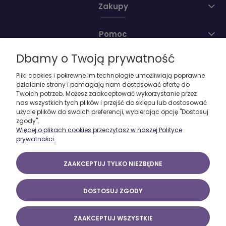
Zakupy
Pomoc
Dbamy o Twoją prywatność
Moje konto
Pliki cookies i pokrewne im technologie umożliwiają poprawne
działanie strony i pomagają nam dostosować ofertę do
O firmie
Twoich potrzeb. Możesz zaakceptować wykorzystanie przez
nas wszystkich tych plików i przejść do sklepu lub dostosować
użycie plików do swoich preferencji, wybierając opcję "Dostosuj
zgody".
Więcej o plikach cookies przeczytasz w naszej Polityce
prywatności.
ZAAKCEPTUJ TYLKO NIEZBĘDNE
DOSTOSUJ ZGODY
ZAAKCEPTUJ WSZYSTKIE