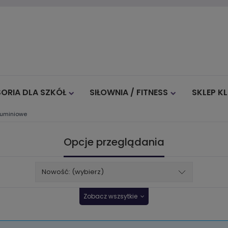
ORIA DLA SZKÓŁ
SIŁOWNIA / FITNESS
SKLEP K
luminiowe
Blog
Opcje przeglądania
Nowość: (wybierz)
Zobacz wszsytkie