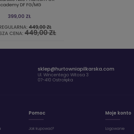
Academy DF FG/MG
399,00 ZŁ
REGULARNA:
449,00 ZŁ
449,00 ZŁ
SZA CENA:
sklep@hurtowniapilkarska.com
Ul. Wincentego Witosa 3
07-410 Ostrołęka
Pomoc
Moje konto
a
Jak kupować?
Logowanie