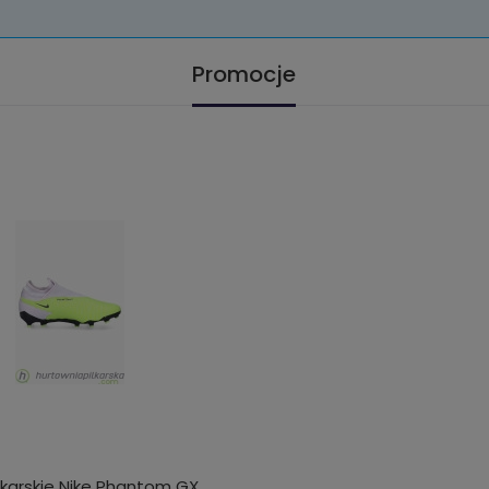
Promocje
łkarskie Nike Phantom GX