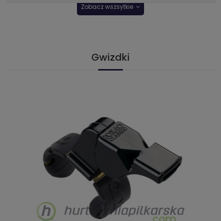
Zobacz wszsytkie
Gwizdki