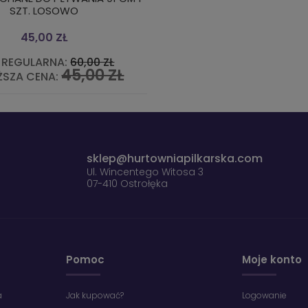
SZT. LOSOWO
45,00 ZŁ
 REGULARNA:
60,00 ZŁ
45,00 ZŁ
ŻSZA CENA:
sklep@hurtowniapilkarska.com
Ul. Wincentego Witosa 3
07-410 Ostrołęka
Pomoc
Moje konto
a
Jak kupować?
Logowanie