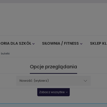
ORIA DLA SZKÓŁ
SIŁOWNIA / FITNESS
SKLEP K
 butelki
Blog
Opcje przeglądania
Nowość: (wybierz)
Zobacz wszsytkie