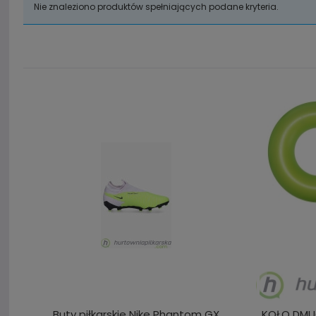
Nie znaleziono produktów spełniających podane kryteria.
Buty piłkarskie Nike Phantom GX
KOŁO DMU