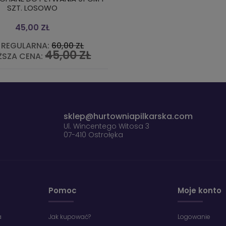
SZT. LOSOWO
45,00 ZŁ
 REGULARNA:
60,00 ZŁ
45,00 ZŁ
ŻSZA CENA:
sklep@hurtowniapilkarska.com
Ul. Wincentego Witosa 3
07-410 Ostrołęka
Pomoc
Moje konto
a
Jak kupować?
Logowanie