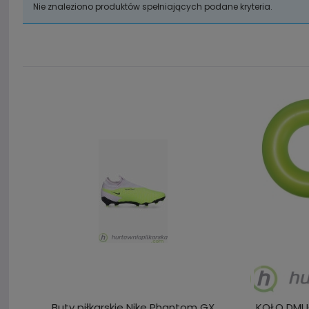
Nie znaleziono produktów spełniających podane kryteria.
Buty piłkarskie Nike Phantom GX
KOŁO DMU