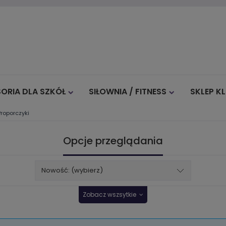
ORIA DLA SZKÓŁ
SIŁOWNIA / FITNESS
SKLEP K
 Proporczyki
Blog
Opcje przeglądania
Nowość: (wybierz)
Zobacz wszsytkie