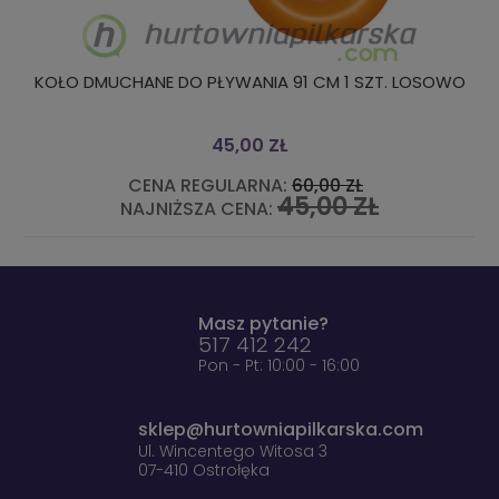
ANIA 91 CM 1 SZT. LOSOWO
Buty piłkarskie Nike Phan
,00 ZŁ
399,00
ARNA:
60,00 ZŁ
CENA REGULARN
45,00 ZŁ
ENA:
NAJNIŻSZA CENA
Masz pytanie?
517 412 242
Pon - Pt: 10:00 - 16:00
sklep@hurtowniapilkarska.com
Ul. Wincentego Witosa 3
07-410 Ostrołęka