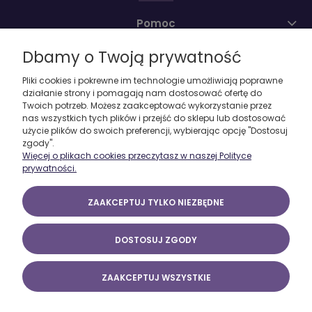
Pomoc
Dbamy o Twoją prywatność
Moje konto
Pliki cookies i pokrewne im technologie umożliwiają poprawne
działanie strony i pomagają nam dostosować ofertę do
O firmie
Twoich potrzeb. Możesz zaakceptować wykorzystanie przez
nas wszystkich tych plików i przejść do sklepu lub dostosować
użycie plików do swoich preferencji, wybierając opcję "Dostosuj
zgody".
Więcej o plikach cookies przeczytasz w naszej Polityce
prywatności.
ZAAKCEPTUJ TYLKO NIEZBĘDNE
DOSTOSUJ ZGODY
ZAAKCEPTUJ WSZYSTKIE