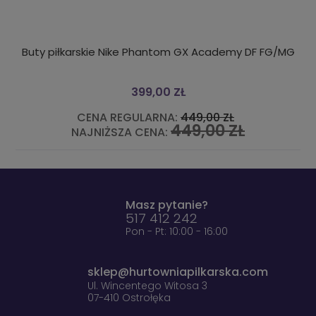
 Nike Phantom GX Academy DF FG/MG
KOŁO DMUCHANE DO 
399,00 ZŁ
 REGULARNA:
449,00 ZŁ
CENA R
449,00 ZŁ
ŻSZA CENA:
NAJNIŻS
Masz pytanie?
517 412 242
Pon - Pt: 10:00 - 16:00
sklep@hurtowniapilkarska.com
Ul. Wincentego Witosa 3
07-410 Ostrołęka