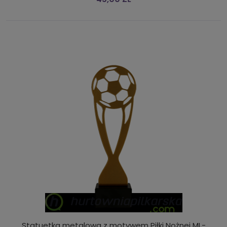
Statuetka metalowa z motywem Piłki Nożnej ML-