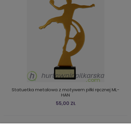
Statuetka metalowa z motywem piłki ręcznej ML-
HAN
55,00 ZŁ