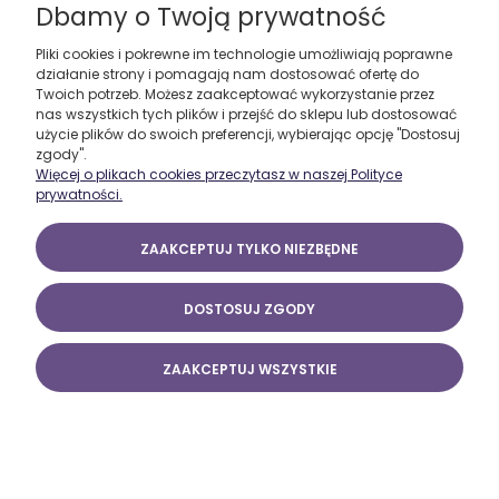
Dbamy o Twoją prywatność
Pliki cookies i pokrewne im technologie umożliwiają poprawne
działanie strony i pomagają nam dostosować ofertę do
Twoich potrzeb. Możesz zaakceptować wykorzystanie przez
nas wszystkich tych plików i przejść do sklepu lub dostosować
użycie plików do swoich preferencji, wybierając opcję "Dostosuj
zgody".
Więcej o plikach cookies przeczytasz w naszej Polityce
prywatności.
ZAAKCEPTUJ TYLKO NIEZBĘDNE
DOSTOSUJ ZGODY
ZAAKCEPTUJ WSZYSTKIE
Statuetka metalowa z motywem pływania WR-
SWI
55,00 ZŁ