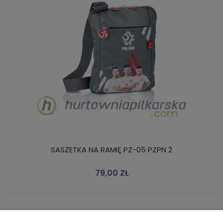
SASZETKA NA RAMIĘ PZ-05 PZPN 2
79,00 ZŁ