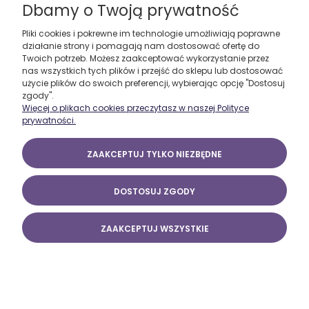
Dbamy o Twoją prywatność
Pliki cookies i pokrewne im technologie umożliwiają poprawne
działanie strony i pomagają nam dostosować ofertę do
Twoich potrzeb. Możesz zaakceptować wykorzystanie przez
nas wszystkich tych plików i przejść do sklepu lub dostosować
użycie plików do swoich preferencji, wybierając opcję "Dostosuj
zgody".
Więcej o plikach cookies przeczytasz w naszej Polityce
prywatności.
ZAAKCEPTUJ TYLKO NIEZBĘDNE
DOSTOSUJ ZGODY
ZAAKCEPTUJ WSZYSTKIE
Saszetka nerka adidas czarna GE1113 Daily
Waistbag
69,00 ZŁ