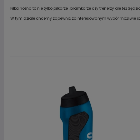
Piłka nożna to nie tylko piłkarze , bramkarze czy trenerzy ale też Sę
W tym dziale chcemy zapewnić zainteresowanym wybór możliwie szer