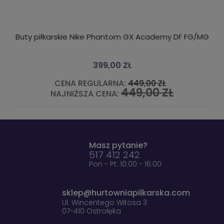
 Nike Phantom GX Academy DF FG/MG
KOŁO DMUCHANE DO 
399,00 ZŁ
 REGULARNA:
449,00 ZŁ
CENA R
449,00 ZŁ
ŻSZA CENA:
NAJNIŻS
Masz pytanie?
517 412 242
Pon - Pt: 10:00 - 16:00
sklep@hurtowniapilkarska.com
Ul. Wincentego Witosa 3
07-410 Ostrołęka