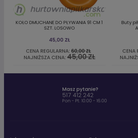
KOŁO DMUCHANE DO PŁYWANIA 91 CM 1
Buty pi
SZT. LOSOWO
45,00 ZŁ
CENA REGULARNA:
60,00 ZŁ
CENA 
45,00 ZŁ
NAJNIŻSZA CENA:
NAJNIŻ
Masz pytanie?
517 412 242
Pon - Pt: 10:00 - 16:00