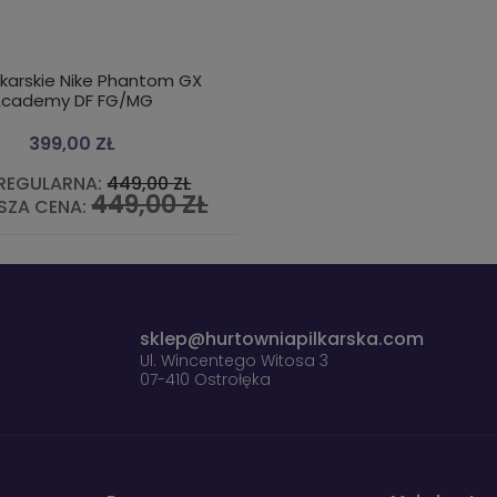
łkarskie Nike Phantom GX
Academy DF FG/MG
399,00 ZŁ
REGULARNA:
449,00 ZŁ
449,00 ZŁ
SZA CENA:
sklep@hurtowniapilkarska.com
Ul. Wincentego Witosa 3
07-410 Ostrołęka