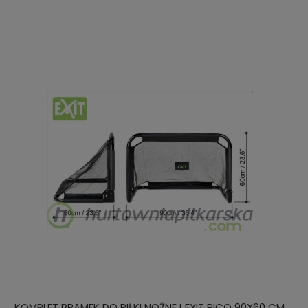
KOMPLET BRAMEK DO PIŁKI NOŻNEJ EXIT PICO 90X60 CM