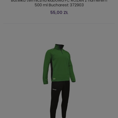
Butelka termiczna klubowa FC RÓŻAN z numerem
500 ml Bucharest 372903
55,00 ZŁ