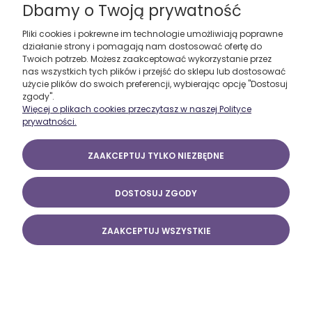
Dbamy o Twoją prywatność
Pliki cookies i pokrewne im technologie umożliwiają poprawne
działanie strony i pomagają nam dostosować ofertę do
Twoich potrzeb. Możesz zaakceptować wykorzystanie przez
nas wszystkich tych plików i przejść do sklepu lub dostosować
użycie plików do swoich preferencji, wybierając opcję "Dostosuj
zgody".
Więcej o plikach cookies przeczytasz w naszej Polityce
prywatności.
ZAAKCEPTUJ TYLKO NIEZBĘDNE
DOSTOSUJ ZGODY
ZAAKCEPTUJ WSZYSTKIE
Koszulka dla rodzica-kibica klubu FC Różan męska
65,00 ZŁ