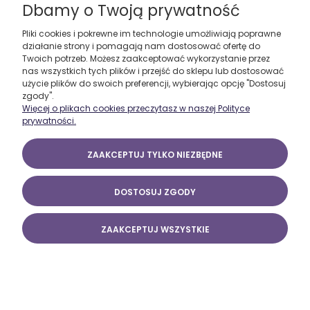
Dbamy o Twoją prywatność
Pliki cookies i pokrewne im technologie umożliwiają poprawne
działanie strony i pomagają nam dostosować ofertę do
Twoich potrzeb. Możesz zaakceptować wykorzystanie przez
nas wszystkich tych plików i przejść do sklepu lub dostosować
użycie plików do swoich preferencji, wybierając opcję "Dostosuj
zgody".
Więcej o plikach cookies przeczytasz w naszej Polityce
prywatności.
ZAAKCEPTUJ TYLKO NIEZBĘDNE
DOSTOSUJ ZGODY
ZAAKCEPTUJ WSZYSTKIE
Okulary pływackie Crowell Flo czarno-
pomarańczowe
50,00 ZŁ