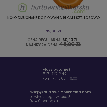
UCHANE DO PŁYWANIA 91 CM 1 SZT. LOSOWO
Buty piłkar
45,00 ZŁ
CENA REGULARNA:
60,00 ZŁ
C
45,00 ZŁ
NAJNIŻSZA CENA:
NA
Masz pytanie?
517 412 242
Pon - Pt: 10:00 - 16:00
sklep@hurtowniapilkarska.com
Ul. Wincentego Witosa 3
07-410 Ostrołęka