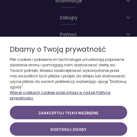
Informacje
Zakupy
Pomoc
Dbamy o Twoją prywatność
Moje konto
Pliki cookies i pokrewne im technologie umożliwiają poprawne
działanie strony i pomagają nam dostosować ofertę do
O firmie
Twoich potrzeb. Możesz zaakceptować wykorzystanie przez
nas wszystkich tych plików i przejść do sklepu lub dostosować
użycie plików do swoich preferencji, wybierając opcję "Dostosuj
zgody".
Więcej o plikach cookies przeczytasz w naszej Polityce
prywatności.
ZAAKCEPTUJ TYLKO NIEZBĘDNE
DOSTOSUJ ZGODY