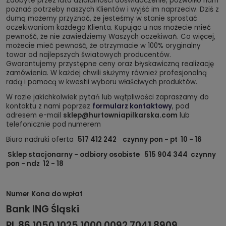
Zdobyte przez lata działalności doświadczenie, pozwoliło nam
poznać potrzeby naszych Klientów i wyjść im naprzeciw. Dziś z
dumą możemy przyznać, że jesteśmy w stanie sprostać
oczekiwaniom każdego Klienta. Kupując u nas możecie mieć
pewność, że nie zawiedziemy Waszych oczekiwań. Co więcej,
możecie mieć pewność, że otrzymacie w 100% oryginalny
towar od najlepszych światowych producentów.
Gwarantujemy przystępne ceny oraz błyskawiczną realizację
zamówienia. W każdej chwili służymy również profesjonalną
radą i pomocą w kwestii wyboru właściwych produktów.
W razie jakichkolwiek pytań lub wątpliwości zapraszamy do
kontaktu z nami poprzez
formularz kontaktowy
, pod
adresem e-mail
sklep@hurtowniapilkarska.com
lub
telefonicznie pod numerem
Biuro nadruki oferta
517 412 242 czynny pon - pt 10 - 16
Sklep stacjonarny - odbiory osobiste 515 904 344 czynny
pon - ndz 12 - 18
Numer Kona do wpłat
Bank ING Śląski
PL 86 1050 1025 1000 0092 7041 8909