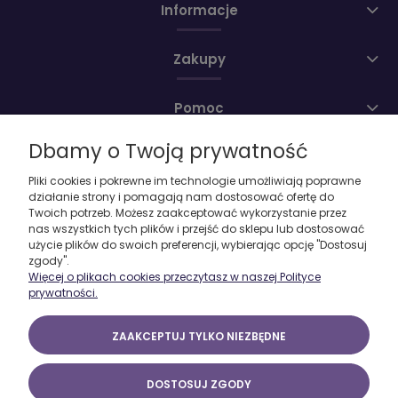
Informacje
Zakupy
Pomoc
Dbamy o Twoją prywatność
Moje konto
Pliki cookies i pokrewne im technologie umożliwiają poprawne
działanie strony i pomagają nam dostosować ofertę do
O firmie
Twoich potrzeb. Możesz zaakceptować wykorzystanie przez
nas wszystkich tych plików i przejść do sklepu lub dostosować
użycie plików do swoich preferencji, wybierając opcję "Dostosuj
zgody".
Więcej o plikach cookies przeczytasz w naszej Polityce
prywatności.
ZAAKCEPTUJ TYLKO NIEZBĘDNE
DOSTOSUJ ZGODY