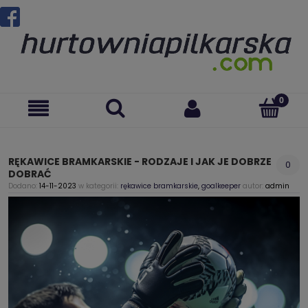
RĘKAWICE BRAMKARSKIE - RODZAJE I JAK JE DOBRZE
0
DOBRAĆ
Dodano:
14-11-2023
w kategorii:
rękawice bramkarskie
,
goalkeeper
autor:
admin