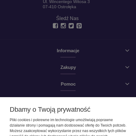
Ul. Wincentego Witosa 3
07-410 Ostrołęka
Śledź Nas
Informacje
Zakupy
Pomoc
Moje konto
Dbamy o Twoją prywatność
O firmie
Pliki cookies i pokrewne im technologie umożliwiają poprawne
działanie strony i pomagają nam dostosować ofertę do Twoich potrzeb.
Możesz zaakceptować wykorzystanie przez nas wszystkich tych plików