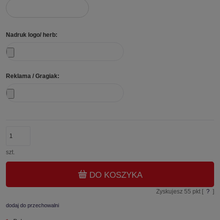
Nadruk logo/ herb:
Reklama / Gragiak:
szt.
DO KOSZYKA
Zyskujesz
55
pkt [
?
]
dodaj do przechowalni