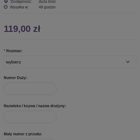
Dostępność:
duża ilość
Wysyłka w:
48 godzin
119,00 zł
*
Rozmiar:
Numer Duży:
Nazwisko / ksywa / nazwa drużyny:
Mały numer z przodu: