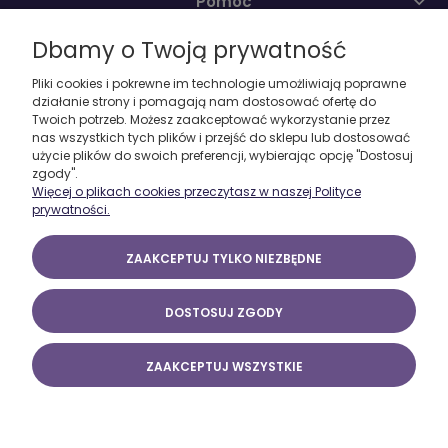
Pomoc
Dbamy o Twoją prywatność
Moje konto
Pliki cookies i pokrewne im technologie umożliwiają poprawne
działanie strony i pomagają nam dostosować ofertę do
O firmie
Twoich potrzeb. Możesz zaakceptować wykorzystanie przez
nas wszystkich tych plików i przejść do sklepu lub dostosować
użycie plików do swoich preferencji, wybierając opcję "Dostosuj
zgody".
Więcej o plikach cookies przeczytasz w naszej Polityce
prywatności.
ZAAKCEPTUJ TYLKO NIEZBĘDNE
DOSTOSUJ ZGODY
ZAAKCEPTUJ WSZYSTKIE
POKAŻ PEŁNĄ WERSJĘ STRONY