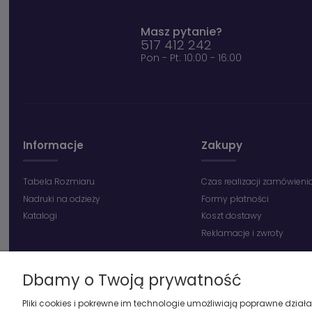
Masz pytanie?
517 412 242
Pon - Pt: 10:00 - 16:00
Informacje
Zakupy
Tabela Rozmiaru
Czas realizacji zamówieni
Nadruki na odzieży
Formy płatności
Katalogi
Koszt dostawy
Reklamacje i zwroty
Dbamy o Twoją prywatność
Pliki cookies i pokrewne im technologie umożliwiają poprawne dzia