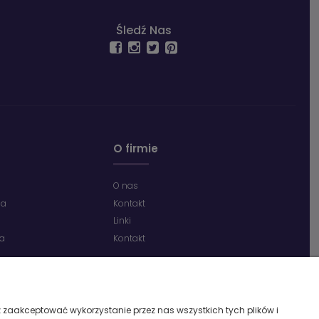
Śledź Nas
O firmie
O nas
ia
Kontakt
Linki
ta
Kontakt
 zaakceptować wykorzystanie przez nas wszystkich tych plików i