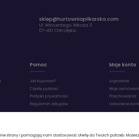
sklep@hurtowniapilkarska.com
Ul. Wincentego Witosa 3
07-410 Ostrołęka
Pomoc
Moje konto
a
Jak kupować?
Logowanie
Częste pytania
Moje zamówien
Polityka prywatności
Przechowalnia
Regulamin zakupów
Ustawienia kon
łanie strony i pomagają nam dostosować ofertę do Twoich potrzeb. Możesz