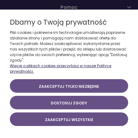
Pomoc
Dbamy o Twoją prywatność
Moje konto
Pliki cookies i pokrewne im technologie umożliwiają poprawne
działanie strony i pomagają nam dostosować ofertę do
O firmie
Twoich potrzeb. Możesz zaakceptować wykorzystanie przez
nas wszystkich tych plików i przejść do sklepu lub dostosować
użycie plików do swoich preferencji, wybierając opcję "Dostosuj
zgody".
Więcej o plikach cookies przeczytasz w naszej Polityce
prywatności.
ZAAKCEPTUJ TYLKO NIEZBĘDNE
DOSTOSUJ ZGODY
ZAAKCEPTUJ WSZYSTKIE