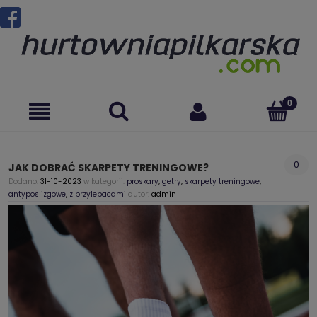
0
JAK DOBRAĆ SKARPETY TRENINGOWE?
Dodano:
31-10-2023
w kategorii:
proskary
,
getry
,
skarpety treningowe
,
antyposlizgowe
,
z przylepacami
autor:
admin